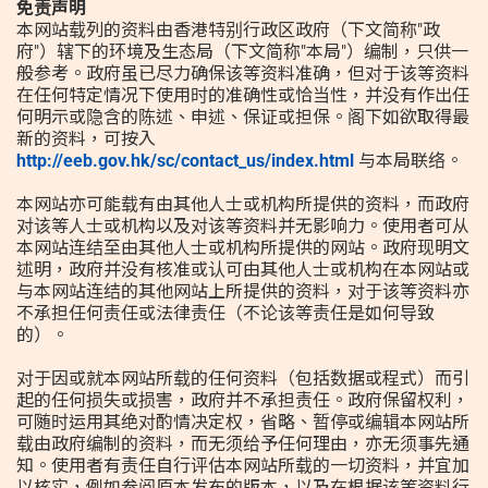
免责声明
本网站载列的资料由香港特别行政区政府（下文简称"政
府"）辖下的环境及生态局（下文简称"本局"）编制，只供一
般参考。政府虽已尽力确保该等资料准确，但对于该等资料
资料库
在任何特定情况下使用时的准确性或恰当性，并没有作出任
何明示或隐含的陈述、申述、保证或担保。阁下如欲取得最
新的资料，可按入
http://eeb.gov.hk/sc/contact_us/index.html
与本局联络。
|
|
简
繁
Eng
本网站亦可能载有由其他人士或机构所提供的资料，而政府
对该等人士或机构以及对该等资料并无影响力。使用者可从
本网站连结至由其他人士或机构所提供的网站。政府现明文
述明，政府并没有核准或认可由其他人士或机构在本网站或
与本网站连结的其他网站上所提供的资料，对于该等资料亦
不承担任何责任或法律责任（不论该等责任是如何导致
的）。
对于因或就本网站所载的任何资料（包括数据或程式）而引
起的任何损失或损害，政府并不承担责任。政府保留权利，
可随时运用其绝对酌情决定权，省略、暂停或编辑本网站所
载由政府编制的资料，而无须给予任何理由，亦无须事先通
知。使用者有责任自行评估本网站所载的一切资料，并宜加
以核实，例如参阅原本发布的版本，以及在根据该等资料行