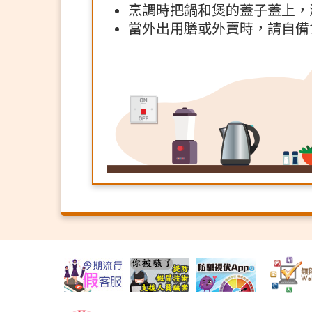
烹調時把鍋和煲的蓋子蓋上，
當外出用膳或外賣時，請自備